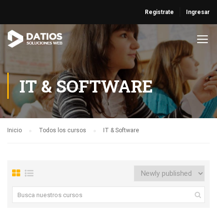
Registrate
Ingresar
IT & SOFTWARE
Inicio
Todos los cursos
IT & Software